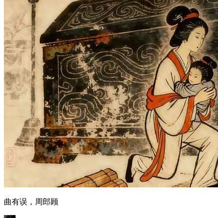
曲有误，周郎顾
残风乱羽
0
0