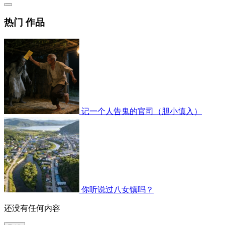
热门 作品
记一个人告鬼的官司（胆小慎入）
你听说过八女镇吗？
还没有任何内容