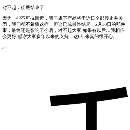
对不起…彻底结束了
因为一些不可抗因素，我司旗下产品将于近日全部停止并关
闭，我们都不希望这样，但这已成最终结局，2月30日的那件
事，最终还是影响了今后，对不起大家!如果有以后…我相信
会更好!感谢大家多年以来的支持，这6年来真的很开心。