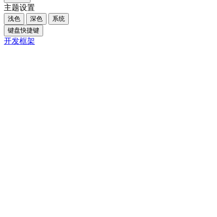
主题设置
浅色
深色
系统
键盘快捷键
开发框架
Close
取消
确认
AI问答
共创
发说说
贴悬赏
卖闲置
写课件
投作品
创作者中心