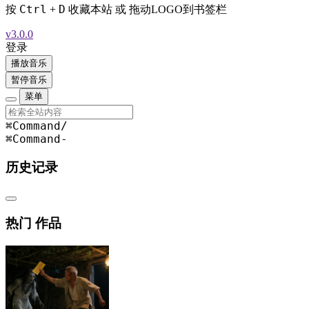
Ctrl
D
按
+
收藏本站 或 拖动LOGO到书签栏
v3.0.0
登录
播放音乐
暂停音乐
菜单
⌘Command
/
⌘Command
-
历史记录
热门 作品