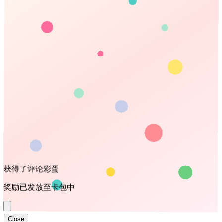
Close
键盘快捷键
Esc
弹层关闭/返回
⌘/Ctrl
Z
弹层重新打开
+
←
轮播海报左滑
→
轮播海报右滑
⌘/Ctrl
/
唤醒/取消搜索
+
⌘/Ctrl
D
添加到收藏夹
+
Close
Close
扫码登录
账号登录
免注册扫码登录