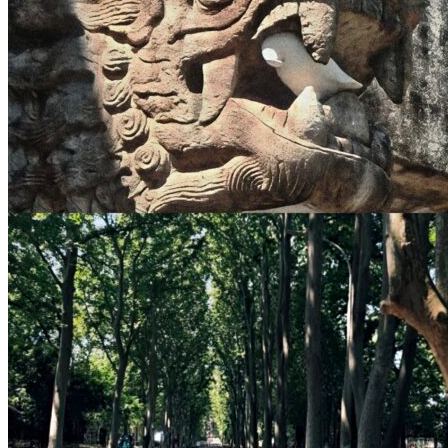
音乐台与梧桐大道
残风乱羽
0
0
精选友链
诡述网
更多友链
联系我们
service@talkghost.com
© 诡述生态 All right copyright