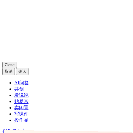
获得了评论彩蛋
奖励已发放至卡包中
Close
键盘快捷键
Esc
弹层关闭/返回
⌘/Ctrl
Z
弹层重新打开
+
←
轮播海报左滑
→
轮播海报右滑
⌘/Ctrl
/
唤醒/取消搜索
+
⌘/Ctrl
D
添加到收藏夹
+
Close
Close
扫码登录
账号登录