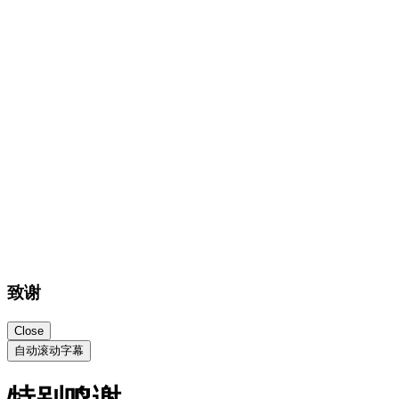
特别鸣谢
排名不分先后
Astro Web框架
astro.build
Astro构建本站比比主题
Tailwind CSS
tailwindcss.com
全站样式使用tailwindcss
MingCute Icon
mingcute.com/
主题使用的开源图标
Wordpress