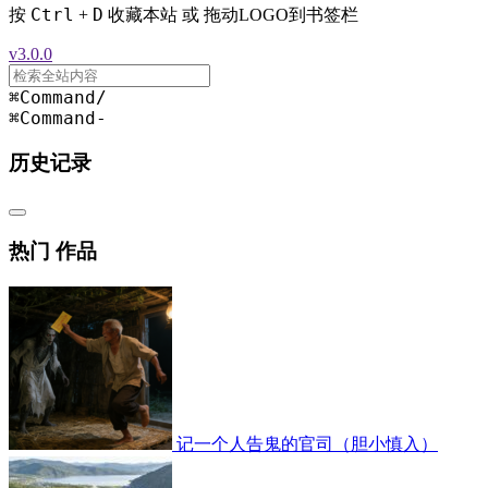
Ctrl
D
按
+
收藏本站 或 拖动LOGO到书签栏
v3.0.0
⌘Command
/
⌘Command
-
历史记录
热门 作品
记一个人告鬼的官司（胆小慎入）