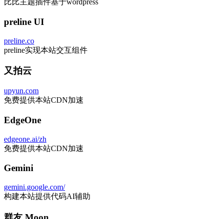
群友 Moon
-
比比社群管理志愿者
群友 小天
-
提供解决服务器加速诸多问题
VueJS
vuejs.org
本主题多个game页使用vue3构建
开源 art-avatar
github.com/YOYZHANG/art-avatar
实现本主题动态头像生成
开源 astro-wordpress