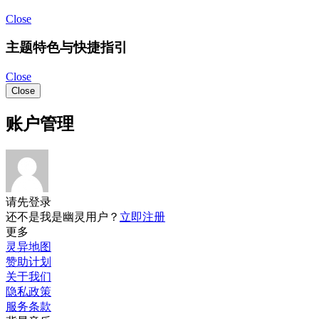
服务条款
背景音乐
上一首
点击播放
点击暂停
下一首
主题设置
浅色
深色
系统
键盘快捷键
开发框架
Close
取消
确认
AI问答
共创
发说说
贴悬赏
卖闲置