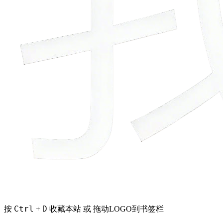
Ctrl
D
按
+
收藏本站 或 拖动LOGO到书签栏