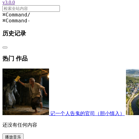
v3.0.0
⌘Command
/
⌘Command
-
历史记录
热门 作品
记一个人告鬼的官司（胆小慎入）
还没有任何内容
播放音乐