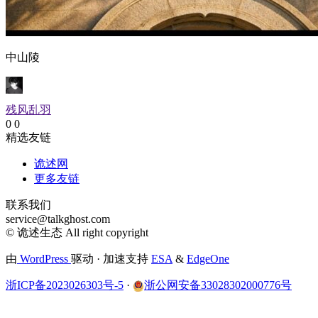
中山陵
残风乱羽
0
0
精选友链
诡述网
更多友链
联系我们
service@talkghost.com
© 诡述生态 All right copyright
由
WordPress
驱动 · 加速支持
ESA
&
EdgeOne
浙ICP备2023026303号-5
·
浙公网安备33028302000776号