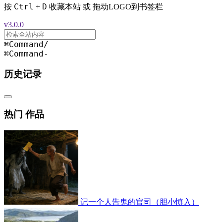
Ctrl
D
按
+
收藏本站 或 拖动LOGO到书签栏
v3.0.0
⌘Command
/
⌘Command
-
历史记录
热门 作品
记一个人告鬼的官司（胆小慎入）