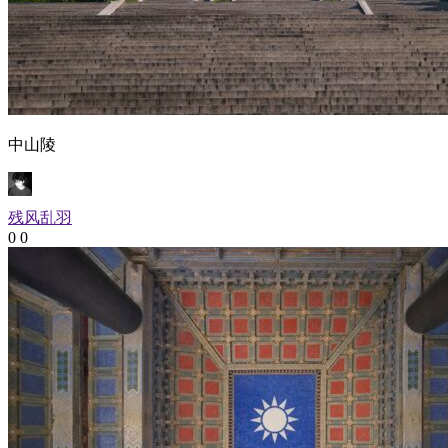
中山陵
残风乱羽
0
0