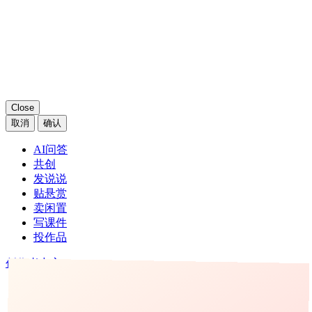
Close
取消
确认
AI问答
共创
发说说
贴悬赏
卖闲置
写课件
投作品
创作者中心