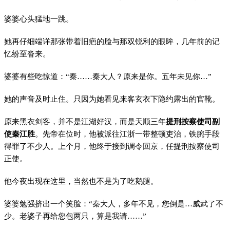
婆婆心头猛地一跳。
她再仔细端详那张带着旧疤的脸与那双锐利的眼眸，几年前的记
忆纷至沓来。
婆婆有些吃惊道：“秦……秦大人？原来是你。五年未见你…”
她的声音及时止住。只因为她看见来客玄衣下隐约露出的官靴。
原来黑衣剑客，并不是江湖好汉，而是天顺三年
提刑按察使司副
使秦江胜
。先帝在位时，他被派往江浙一带整顿吏治，铁腕手段
得罪了不少人。上个月，他终于接到调令回京，任提刑按察使司
正使。
他今夜出现在这里，当然也不是为了吃鹅腿。
婆婆勉强挤出一个笑脸：“秦大人，多年不见，您倒是…威武了不
少。老婆子再给您包两只，算是我请……”