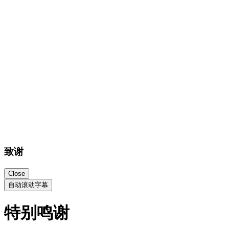
wordpress.org
比比主题插件基于wordpress
preline UI
preline.co
preline实现本站交互组件
又拍云
upyun.com
免费提供本站CDN加速
EdgeOne
edgeone.ai/zh
免费提供本站CDN加速
Gemini
gemini.google.com/
构建本站提供代码AI辅助