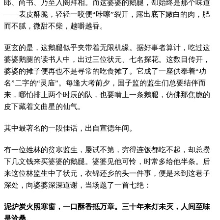
郎、尚书、乃至入阁拜相。而这婆婆的鹅腿，却始终是那个味道
——表皮酥脆，轻轻一咬便“咔嚓”裂开，露出底下嫩白的肉，肥
而不腻，微甜不柴，越嚼越香。
更玄的是，这鹅腿似乎夹带着无限机缘。据好事者算计，吃过这
婆婆鹅腿的读书人中，出过三位状元、七名探花。这数目传开，
婆婆的摊子便再也不是寻常的吃食摊了。它成了一座供奉着“功
名”二字的“灵庙”。每逢大考前夕，国子监的监生们总要结伴而
来，哪怕排上两个时辰的队，也要啃上一条鹅腿，仿佛那焦脆的
皮下藏着文曲星的仙气。
其中最著名的一段佳话，出自宣德年间。
有一位姓林的贫寒监生，屡试不第，穷得连饭都吃不起，却总攒
下几文钱来买婆婆的鹅腿。婆婆见他可怜，时常多给他半条。后
来这位林监生中了状元，衣锦还乡的头一件事，便是来到这巷子
深处，向婆婆深深道谢，当场题了一首七绝：
泥炉炭火照寒窗，一口酥香抵万章。三十年来灯未灭，人间至味
是沧桑。