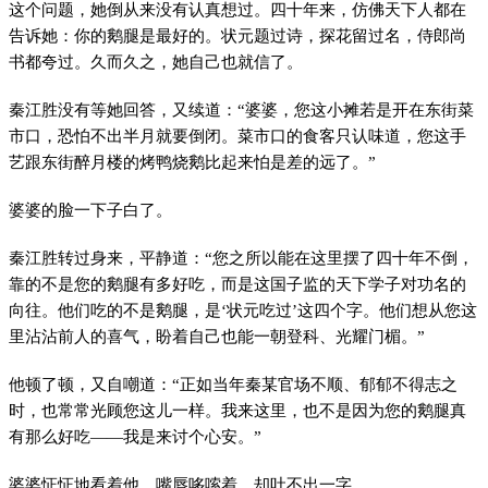
这个问题，她倒从来没有认真想过。四十年来，仿佛天下人都在
告诉她：你的鹅腿是最好的。状元题过诗，探花留过名，侍郎尚
书都夸过。久而久之，她自己也就信了。
秦江胜没有等她回答，又续道：“婆婆，您这小摊若是开在东街菜
市口，恐怕不出半月就要倒闭。菜市口的食客只认味道，您这手
艺跟东街醉月楼的烤鸭烧鹅比起来怕是差的远了。”
婆婆的脸一下子白了。
秦江胜转过身来，平静道：“您之所以能在这里摆了四十年不倒，
靠的不是您的鹅腿有多好吃，而是这国子监的天下学子对功名的
向往。他们吃的不是鹅腿，是‘状元吃过’这四个字。他们想从您这
里沾沾前人的喜气，盼着自己也能一朝登科、光耀门楣。”
他顿了顿，又自嘲道：“正如当年秦某官场不顺、郁郁不得志之
时，也常常光顾您这儿一样。我来这里，也不是因为您的鹅腿真
有那么好吃——我是来讨个心安。”
婆婆怔怔地看着他，嘴唇哆嗦着，却吐不出一字。