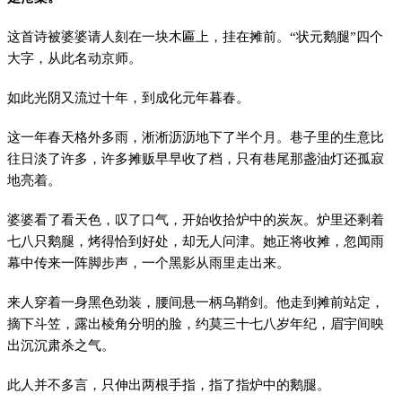
这首诗被婆婆请人刻在一块木匾上，挂在摊前。“状元鹅腿”四个
大字，从此名动京师。
如此光阴又流过十年，到成化元年暮春。
这一年春天格外多雨，淅淅沥沥地下了半个月。巷子里的生意比
往日淡了许多，许多摊贩早早收了档，只有巷尾那盏油灯还孤寂
地亮着。
婆婆看了看天色，叹了口气，开始收拾炉中的炭灰。炉里还剩着
七八只鹅腿，烤得恰到好处，却无人问津。她正将收摊，忽闻雨
幕中传来一阵脚步声，一个黑影从雨里走出来。
来人穿着一身黑色劲装，腰间悬一柄乌鞘剑。他走到摊前站定，
摘下斗笠，露出棱角分明的脸，约莫三十七八岁年纪，眉宇间映
出沉沉肃杀之气。
此人并不多言，只伸出两根手指，指了指炉中的鹅腿。