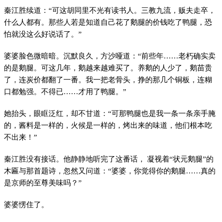
秦江胜续道：“可这胡同里不光有读书人。三教九流，贩夫走卒，
什么人都有。那些人若是知道自己花了鹅腿的价钱吃了鸭腿，恐
怕就没这么好说话了。”
婆婆脸色微暗暗。沉默良久，方沙哑道：“前些年……老朽确实卖
的是鹅腿。可这几年，鹅越来越难买了。养鹅的人少了，鹅苗贵
了，连炭价都翻了一番。我一把老骨头，挣的那几个铜板，连糊
口都勉强。不得已……才用了鸭腿。”
她抬头，眼眶泛红，却不甘道：“可那鸭腿也是我一条一条亲手腌
的，酱料是一样的，火候是一样的，烤出来的味道，他们根本吃
不出来！”
秦江胜没有接话。他静静地听完了这番话， 凝视着“状元鹅腿”的
木匾与那首题诗，忽然又问道：“婆婆，你觉得你的鹅腿……真的
是京师的至尊美味吗？”
婆婆愣住了。