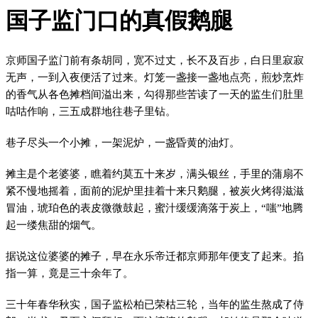
国子监门口的真假鹅腿
京师国子监门前有条胡同，宽不过丈，长不及百步，白日里寂寂
无声，一到入夜便活了过来。灯笼一盏接一盏地点亮，煎炒烹炸
的香气从各色摊档间溢出来，勾得那些苦读了一天的监生们肚里
咕咕作响，三五成群地往巷子里钻。
巷子尽头一个小摊，一架泥炉，一盏昏黄的油灯。
摊主是个老婆婆，瞧着约莫五十来岁，满头银丝，手里的蒲扇不
紧不慢地摇着，面前的泥炉里挂着十来只鹅腿，被炭火烤得滋滋
冒油，琥珀色的表皮微微鼓起，蜜汁缓缓滴落于炭上，“嗤”地腾
起一缕焦甜的烟气。
据说这位婆婆的摊子，早在永乐帝迁都京师那年便支了起来。掐
指一算，竟是三十余年了。
三十年春华秋实，国子监松柏已荣枯三轮，当年的监生熬成了侍