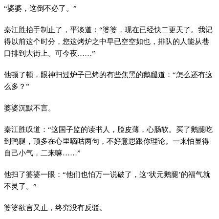
“婆婆，这倒不必了。”
秦江胜抬手制止了，平淡道：“婆婆，现在已经快二更天了。我记
得以前这个时分，您这烤炉之中早已空空如也，排队的人能从巷
口排到大街上。可今夜……”
他顿了顿，眼神扫过炉子已烤的有些焦黑的鹅腿道：“怎么还有这
么多？”
婆婆沉默不言。
秦江胜叹道：“这国子监的读书人，脸皮薄，心肠软。买了鹅腿吃
到鸭腿，顶多在心里嘀咕两句，不好意思跟你理论。一来怕显得
自己小气，二来嘛……”
他扫了婆婆一眼：“他们也怕万一说破了，这‘状元鹅腿’的福气就
不灵了。”
婆婆欲言又止，终究没有反驳。