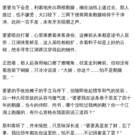
婆婆当下会意，利索地夹出两根鹅腿，搁在油纸上递过去。那人
接过，也不嫌烫，大口咬下，三两下便将两条鹅腿啃得干干净
净。此间一言不发，未有牙关咀嚼之声。
婆婆暗自打量，心里琢磨着来客身份。这摊前从来都是读书人居
所，江湖侠客鲜见，这人虽吃相粗犷，衣着料子却是上好的云
锦，绝非寻常江湖莽汉穿得起的物件。
正想着，那人起身用袖口擦了擦嘴角，径直走到摊前。但却没有
着急留下铜板，只冷冷说道：“大娘，你这个……怕不是鹅腿
罢。”
婆婆的手收拾摊子的手立马停下，但随即收起惯常和气的笑容，
以一种久经世故的从容与傲气道，“婆婆我在这条巷子里卖了四十
年的鹅腿，当今的侍郎、尚书，哪个没吃过我烤的鹅？你一个江
湖上跑腿的，有什么资格在我面前说三道四？”
那剑客听了，并未恼怒，只意味深长道：“婆婆真是发了财，忘了
事。我往些年都在你这里吃，怕不是……不记得秦某了罢？”