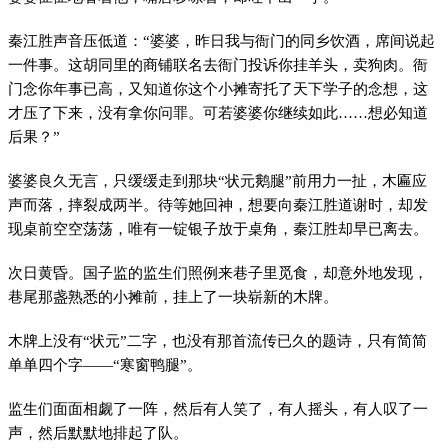
秦江胜声音压低道：“婆婆，昨日我与衙门的同乡饮酒，席间说起
一件事。这胡同里的商铺联名去衙门投诉你挂羊头，卖狗肉。衙
门念你年事已高，又知道你这个小摊寄托了天下学子的念想，这
才压了下来，没有拿你问罪。可若婆婆你继续如此……想必知道
后果？”
婆婆良久无言，只缓缓走到那块“状元鹅腿”前用力一扯，木匾应
声而落，摔裂成两半。待等她回神，想要向秦江胜道谢时，却发
现桌前空空荡荡，唯有一锭银子放于桌角，秦江胜却早已离去。
次日黄昏。国子监的监生们照例来巷子里觅食，却意外地发现，
巷尾那盏熟悉的小摊前，挂上了一块崭新的木牌。
木牌上没有“状元”二字，也没有那首流传已久的题诗，只有简简
单单四个字——“寒窗鸭腿”。
监生们面面相觑了一阵，然后有人笑了，有人摇头，有人叹了一
声，然后默默地排起了队。