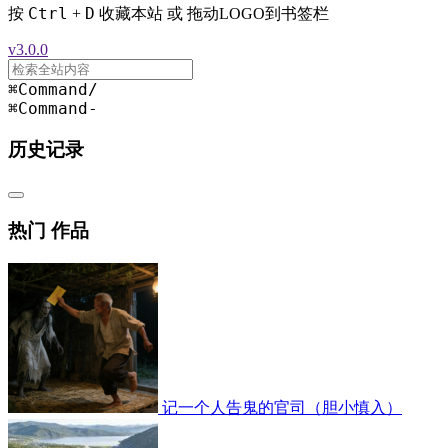
Ctrl
D
按
+
收藏本站 或 拖动LOGO到书签栏
v3.0.0
⌘Command
/
⌘Command
-
历史记录
热门 作品
记一个人告鬼的官司（胆小慎入）