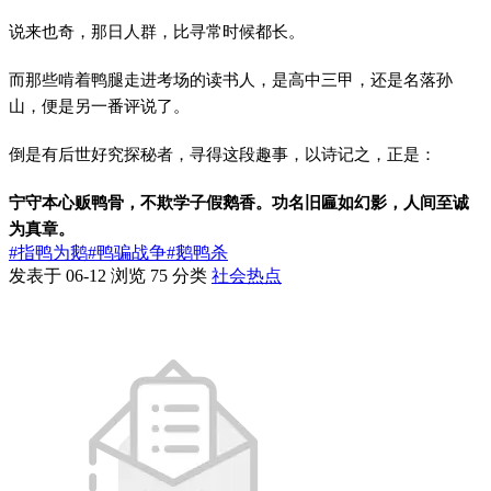
说来也奇，那日人群，比寻常时候都长。
而那些啃着鸭腿走进考场的读书人，是高中三甲，还是名落孙
山，便是另一番评说了。
倒是有后世好究探秘者，寻得这段趣事，以诗记之，正是：
宁守本心贩鸭骨，不欺学子假鹅香。功名旧匾如幻影，人间至诚
为真章。
#指鸭为鹅
#鸭骗战争
#鹅鸭杀
发表于 06-12
浏览
75
分类
社会热点