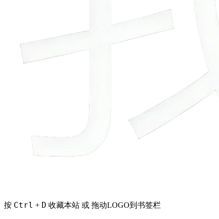
Ctrl
D
按
+
收藏本站 或 拖动LOGO到书签栏