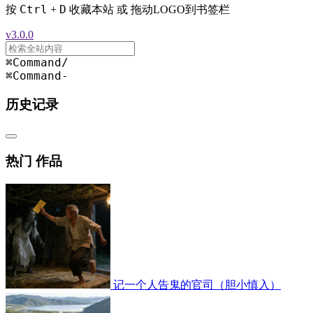
Ctrl
D
按
+
收藏本站 或 拖动LOGO到书签栏
v3.0.0
⌘Command
/
⌘Command
-
历史记录
热门 作品
记一个人告鬼的官司（胆小慎入）