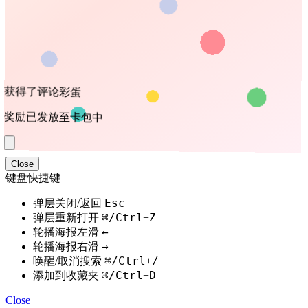
获得了评论彩蛋
奖励已发放至卡包中
Close
键盘快捷键
Esc
弹层关闭/返回
⌘/Ctrl
Z
弹层重新打开
+
←
轮播海报左滑
→
轮播海报右滑
⌘/Ctrl
/
唤醒/取消搜索
+
⌘/Ctrl
D
添加到收藏夹
+
Close