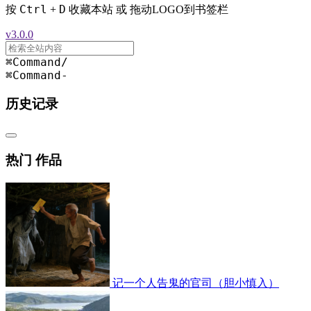
Ctrl
D
按
+
收藏本站 或 拖动LOGO到书签栏
v3.0.0
⌘Command
/
⌘Command
-
历史记录
热门 作品
记一个人告鬼的官司（胆小慎入）