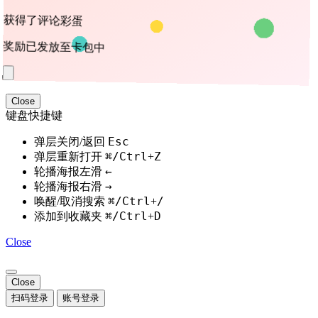
获得了评论彩蛋
奖励已发放至卡包中
Close
键盘快捷键
Esc
弹层关闭/返回
⌘/Ctrl
Z
弹层重新打开
+
←
轮播海报左滑
→
轮播海报右滑
⌘/Ctrl
/
唤醒/取消搜索
+
⌘/Ctrl
D
添加到收藏夹
+
Close
Close
扫码登录
账号登录