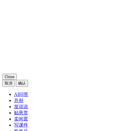
Close
取消
确认
AI问答
共创
发说说
贴悬赏
卖闲置
写课件