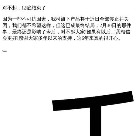
对不起…彻底结束了
因为一些不可抗因素，我司旗下产品将于近日全部停止并关
闭，我们都不希望这样，但这已成最终结局，2月30日的那件
事，最终还是影响了今后，对不起大家!如果有以后…我相信
会更好!感谢大家多年以来的支持，这6年来真的很开心。