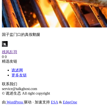
国子监门口的真假鹅腿
残风乱羽
0
0
精选友链
诡述网
更多友链
联系我们
service@talkghost.com
© 诡述生态 All right copyright
由
WordPress
驱动 · 加速支持
ESA
&
EdgeOne