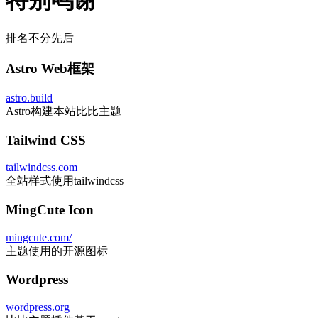
gemini.google.com/
构建本站提供代码AI辅助
群友 Moon
-
比比社群管理志愿者
群友 小天
-
提供解决服务器加速诸多问题
VueJS
vuejs.org
本主题多个game页使用vue3构建
开源 art-avatar
github.com/YOYZHANG/art-avatar
实现本主题动态头像生成