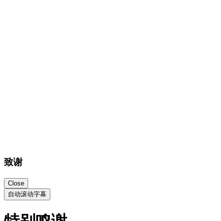
Wordpress
wordpress.org
比比主题插件基于wordpress
preline UI
preline.co
preline实现本站交互组件
又拍云
upyun.com
免费提供本站CDN加速
EdgeOne
edgeone.ai/zh
免费提供本站CDN加速
Gemini