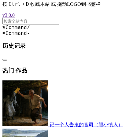
Ctrl
D
按
+
收藏本站 或 拖动LOGO到书签栏
v3.0.0
⌘Command
/
⌘Command
-
历史记录
热门 作品
记一个人告鬼的官司（胆小慎入）