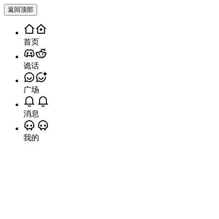
自动滚动字幕
特别鸣谢
排名不分先后
Astro Web框架
astro.build
Astro构建本站比比主题
Tailwind CSS
tailwindcss.com
全站样式使用tailwindcss
MingCute Icon
mingcute.com/
主题使用的开源图标