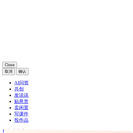
获得了评论彩蛋
奖励已发放至卡包中
Close
键盘快捷键
Esc
弹层关闭/返回
⌘/Ctrl
Z
弹层重新打开
+
←
轮播海报左滑
→
轮播海报右滑
⌘/Ctrl
/
唤醒/取消搜索
+
⌘/Ctrl
D
添加到收藏夹
+
Close
Close
扫码登录
账号登录